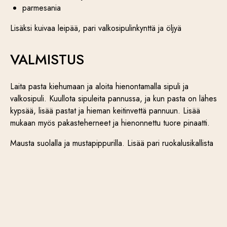
parmesania
Lisäksi kuivaa leipää, pari valkosipulinkynttä ja öljyä
VALMISTUS
Laita pasta kiehumaan ja aloita hienontamalla sipuli ja
valkosipuli. Kuullota sipuleita pannussa, ja kun pasta on lähes
kypsää, lisää pastat ja hieman keitinvettä pannuun. Lisää
mukaan myös pakasteherneet ja hienonnettu tuore pinaatti.
Mausta suolalla ja mustapippurilla. Lisää pari ruokalusikallista
mascarpone juustoa ja nostele pastaa jotta ainekset
sekoittuvat keskenään.
Viimeistele parmesanilla ja leipämurulla.
(Rapean ja leipämurun saat murustamalla hieman
kuivahtanutta leipää ja paistamalla murun pannulla valkosipulin