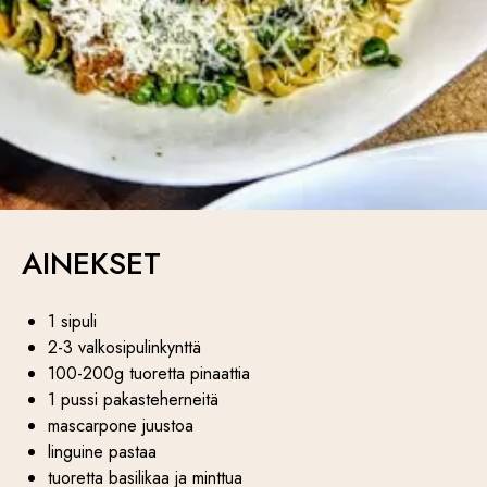
AINEKSET
1 sipuli
2-3 valkosipulinkynttä
100-200g tuoretta pinaattia
1 pussi pakasteherneitä
mascarpone juustoa
linguine pastaa
tuoretta basilikaa ja minttua