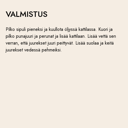
VALMISTUS
Pilko sipuli pieneksi ja kuullota öljyssä kattilassa. Kuori ja
pilko punajuuri ja perunat ja lisää kattilaan. Lisää vettä sen
verran, että juurekset juuri peittyvät. Lisää suolaa ja keitä
juurekset vedessä pehmeiksi.
Kun juurekset ovat pehmeitä, soseuta sauvasekoittimella.
Lisää joukkoon yksi kaurakerma. Kuumenna keitto vielä
kerman kanssa ja mausta vielä suolalla ja mustapippurilla.
Silppua ruohosipuli ja basilika pieneksi terävällä veitsellä ja
sekoita keiton sekaan. Viimeistele annos halutessasi
kaurafraichella ja krutongeilla.