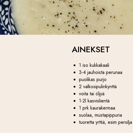
AINEKSET
1 iso kukkakaali
3-4 jauhoista perunaa
puolikas purjo
2 valkosipulinkynttä
voita tai öljyä
1-2l kasvislientä
1 prk kaurakermaa
suolaa, mustapippuria
tuoretta yrttiä, esim persilja