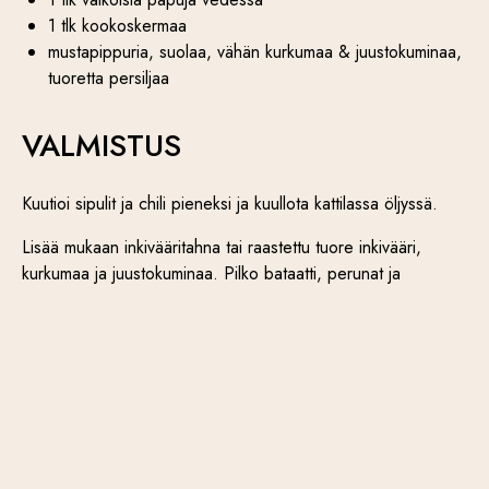
1 tlk kookoskermaa
mustapippuria, suolaa, vähän kurkumaa & juustokuminaa,
tuoretta persiljaa
VALMISTUS
Kuutioi sipulit ja chili pieneksi ja kuullota kattilassa öljyssä.
Lisää mukaan inkivääritahna tai raastettu tuore inkivääri,
kurkumaa ja juustokuminaa. Pilko bataatti, perunat ja
kukkakaali, ja lisää kattilaan. Kaada päälle vettä sen verran,
että kasvikset juuri peittyvät, lisää suolaa ja anna porista
kunnes kasvikset ovat kypsiä.
Kun kasvikset ovat pehmeitä, lisää sekaan pavut. Soseuta
sauvasekoittimella keitto samettiseksi. Lisää sekaan vielä
kookoskerma ja tarvittaessa lisää mausteita. Hienonna
sekaan myös tuore persilja.