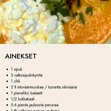
AINEKSET
1 sipuli
3 valkosipulinkynttä
1 chili
2 tl inkiväärimurskaa / tuoretta inkivääriä
1 pienehkö bataatti
1/2 kukkakaali
5-6 pientä jauhoista perunaa
1 tlk valkoisia papuja vedessä