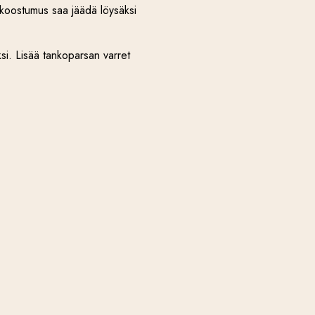
en koostumus saa jäädä löysäksi
ksi. Lisää tankoparsan varret
illisellä pannulla voissa, ja
astettu parmesan sekä muutama
an sitruunan kuorta ja purista
annos hienoksi leikatulla
lientä ennen kuin siirrät
koostumus säilyy parempana!