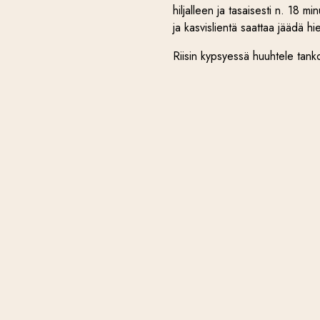
hiljalleen ja tasaisesti n. 18 m
ja kasvislientä saattaa jäädä hi
Riisin kypsyessä huuhtele tanko
risoton joukkoon kun riisin kyps
lisätä vasta annoksen päälle.
Raasta parmesanista valmiiksi n
Kun riisi on kypsää ja risoton
ruokalusikallinen voita. Sekoita
sekaan puolikkaan sitruunan meh
tuoreella basilikalla sekä parsa
Vinkki! Jos risottoa jää yli ja 
jääkaappiin. Kun lämmität ris