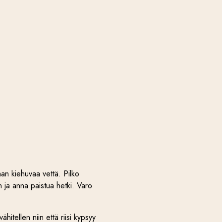
raan kiehuvaa vettä. Pilko
uun ja anna paistua hetki. Varo
hitellen niin että riisi kypsyy