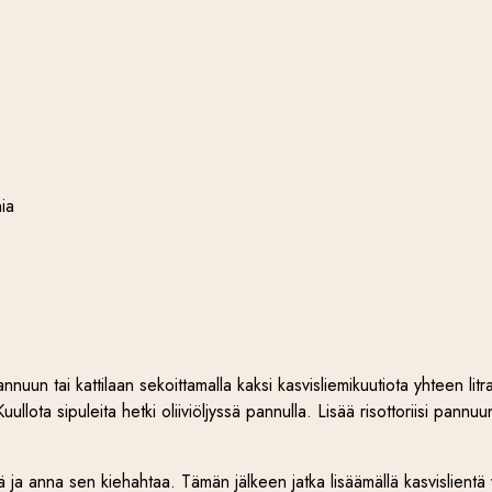
ia
kannuun tai kattilaan sekoittamalla kaksi kasvisliemikuutiota yhteen lit
 Kuullota sipuleita hetki oliiviöljyssä pannulla. Lisää risottoriisi pann
 ja anna sen kiehahtaa. Tämän jälkeen jatka lisäämällä kasvislientä vä