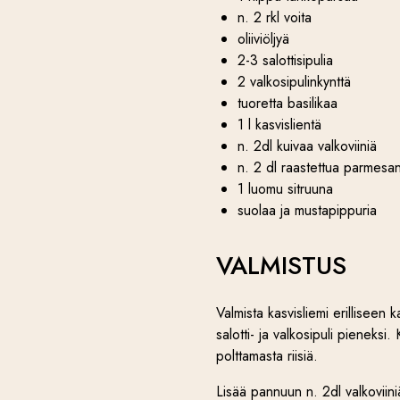
n. 2 rkl voita
oliiviöljyä
2-3 salottisipulia
2 valkosipulinkynttä
tuoretta basilikaa
1 l kasvislientä
n. 2dl kuivaa valkoviiniä
n. 2 dl raastettua parmesan
1 luomu sitruuna
suolaa ja mustapippuria
VALMISTUS
Valmista kasvisliemi erilliseen 
salotti- ja valkosipuli pieneksi.
polttamasta riisiä.
Lisää pannuun n. 2dl valkoviiniä