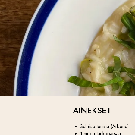
AINEKSET
3dl risottoriisiä (Arborio)
1 nippu tankoparsaa