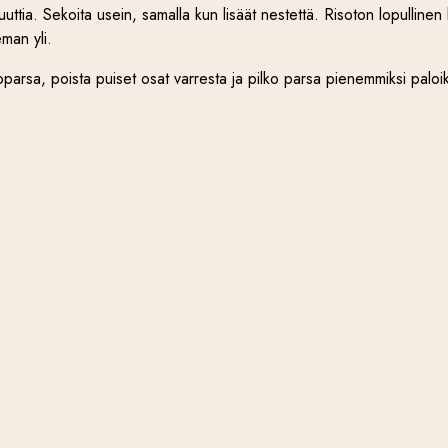
inuuttia. Sekoita usein, samalla kun lisäät nestettä. Risoton lopullin
eman yli.
parsa, poista puiset osat varresta ja pilko parsa pienemmiksi paloi
ymisaikaa on jäljellä n.10 minuuttia. Tankoparsan nuput voit paistaa er
. 2dl raastetta.
 rakenne hieman löysä, siirrä pannu pois liedeltä ja lisää sekaan ra
 niin että juusto ja voi sulaa risoton joukkoon. Raasta risottoon hiem
u. Mausta mustapippurilla ja tarvittaessa lisää suolaa. Viimeistele 
nnupuilla, jos paistoit ne erikseen.
aiot säilyttää sitä jääkaapissa, lisää siihen hieman yli jäänyttä kasvis
ottoa myöhemmin uudelleen, saat freesimmän annoksen ja risoton 