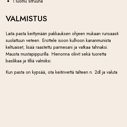
1 luomu sitruuna
VALMISTUS
Laita pasta keittymään pakkauksen ohjeen mukaan runsaasti
suolattuun veteen. Erottele isoon kulhoon kananmunista
keltuaiset, lisää raastettu parmesani ja vatkaa tahnaksi.
Mausta mustapippurilla. Hienonna oliivit sekä tuoretta
basilikaa ja tilliä valmiiksi.
Kun pasta on kypsää, ota keitinvettä talteen n. 2dl ja valuta
pasta (älä huuhtele). Yhdistä ensin n. 1dl säästettyä
keitinvettä kananmuna-juusto-seokseen ja vatkaa kunnes
kastikkeesta tulee kermainen. Raasta mukaan hieman
sitruunankuorta ja purista sekaan puolikkaasta sitruunasta
mehu. Yhdistä sitten kastike ja pasta kulhossa, heitä sekaan
myös valutettu tonnikala, oliivit sekä tuoreet yrtit. Sekoita, ja
lisää vielä pastan keitinvettä tarvittaessa. Tarjoile annos
tuoreiden yrttien kera!