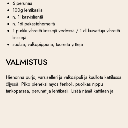
6 perunaa
100g lehtikaalia
n. 1l kasvislientä
n. 1dl pakasteherneitä
1 purkki vihreitä linssejä vedessä / 1 dl kuivattuja vihreitä
linssejä
suolaa, valkopippuria, tuoreita yrttejä
VALMISTUS
Hienonna purjo, varsiselleri ja valkosipuli ja kuullota kattilassa
öljyssä. Pilko pieneksi myös fenkoli, puolikas nippu
tankoparsaa, perunat ja lehtikaali. Lisää nämä kattilaan ja
kaada sekaan kasvisliemi. Mikäli käytät pakastepinaattia, voit
lisätä sen kattilaan tässä vaiheessa. Jos käytät tuoretta
pinaattia, lisää se vasta lopuksi.
Keitä noin 20min. Huom! Jos käytät kuivattuja linssejä, keitä