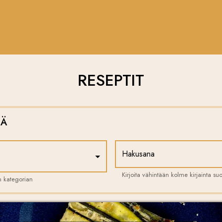
RESEPTIT
JÄ
Hakusana
Kirjoita vähintään kolme kirjainta s
n kategorian