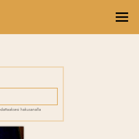
Navigation 
uodattaaksesi hakusanalla